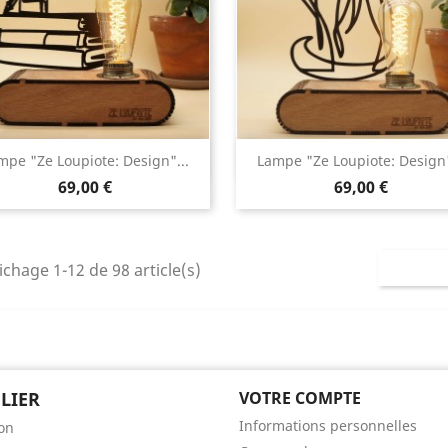
Aperçu rapide
Aperçu rapide


mpe "Ze Loupiote: Design"...
Lampe "Ze Loupiote: Design"
69,00 €
69,00 €
ichage 1-12 de 98 article(s)
ELIER
VOTRE COMPTE
Informations personnelles
son