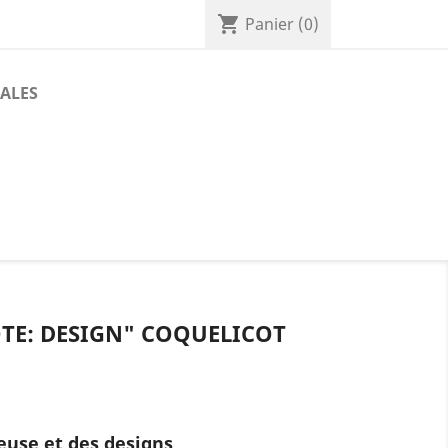
shopping_cart
Panier
(0)
ALES
TE: DESIGN" COQUELICOT
use et des designs